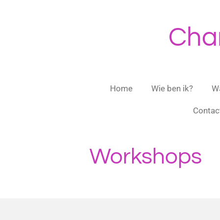
Ga
direct
Char
naar
de
hoofdinhoud
Home
Wie ben ik?
Wa
Contac
Workshops