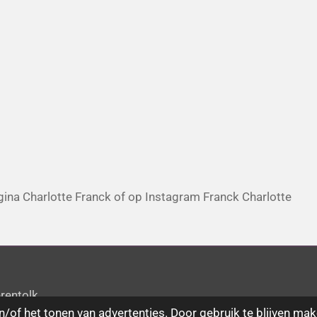
pagina Charlotte Franck of op Instagram Franck Charlotte
rentolk
/of het tonen van advertenties. Door gebruik te blijven mak