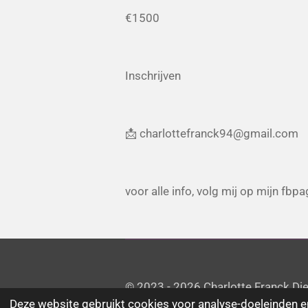
€1500
Inschrijven
📩 charlottefranck94@gmail.com
voor alle info, volg mij op mijn fb
© 2023 - 2026 Charlotte Franck Die
Deze website gebruikt cookies voor analyse-doeleinden en