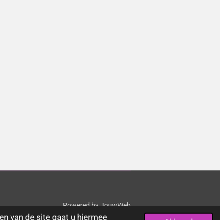
Powered by
JouwWeb
en van de site gaat u hiermee