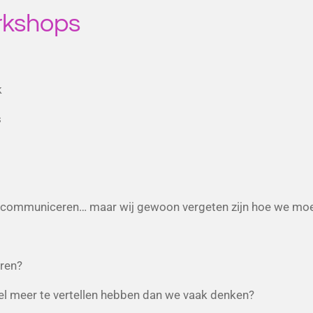
rkshops
k
s
ons communiceren… maar wij gewoon vergeten zijn hoe we moe
eren?
eel meer te vertellen hebben dan we vaak denken?