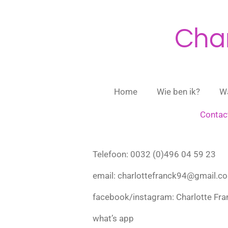
Ga
direct
Char
naar
de
hoofdinhoud
Home
Wie ben ik?
Wa
Contac
Telefoon: 0032 (0)496 04 59 23
email: charlottefranck94@gmail.c
facebook/instagram: Charlotte Fr
what’s app