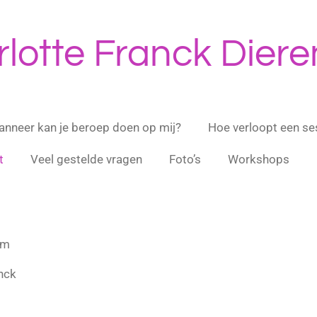
lotte Franck Diere
nneer kan je beroep doen op mij?
Hoe verloopt een se
t
Veel gestelde vragen
Foto’s
Workshops
om
anck